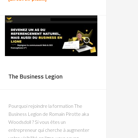
The Business Legion
Pourquoi rejoindre la formation The
Business Legion de Romain Pirotte aka
Woodsdoll ? Si vous êtes un
entrepreneur qui cherche à augmenter
votre visibilité en ligne, vous savez